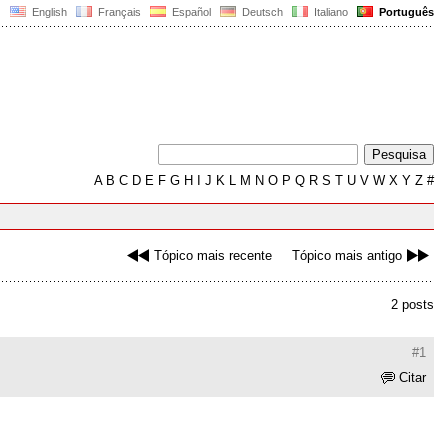
English
Français
Español
Deutsch
Italiano
Português
A
B
C
D
E
F
G
H
I
J
K
L
M
N
O
P
Q
R
S
T
U
V
W
X
Y
Z
#
Tópico mais recente
Tópico mais antigo
2 posts
#1
Citar