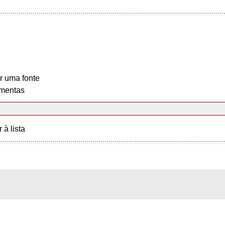
r uma fonte
mentas
r à lista