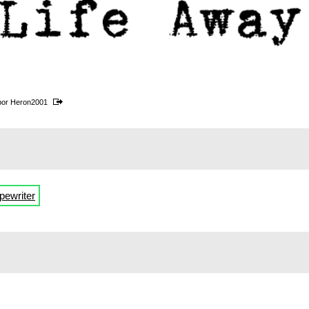
por
Heron2001
pewriter