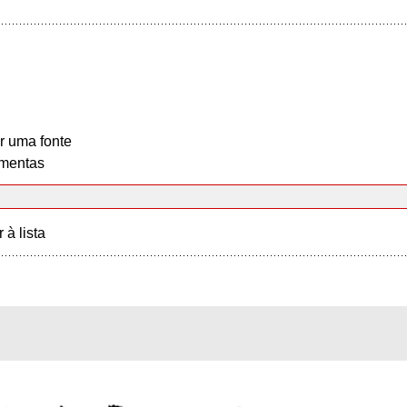
r uma fonte
mentas
r à lista