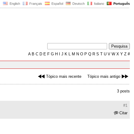
English
Français
Español
Deutsch
Italiano
Português
A
B
C
D
E
F
G
H
I
J
K
L
M
N
O
P
Q
R
S
T
U
V
W
X
Y
Z
#
Tópico mais recente
Tópico mais antigo
3 posts
#1
Citar