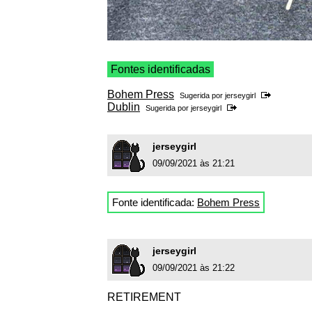
Fontes identificadas
Bohem Press
Sugerida por
jerseygirl
Dublin
Sugerida por
jerseygirl
jerseygirl
09/09/2021 às 21:21
Fonte identificada:
Bohem Press
jerseygirl
09/09/2021 às 21:22
RETIREMENT