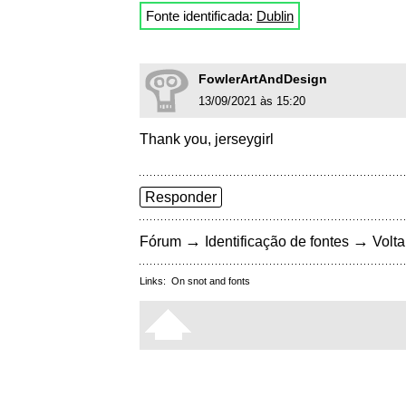
Fonte identificada:
Dublin
FowlerArtAndDesign
13/09/2021 às 15:20
Thank you, jerseygirl
Responder
→
→
Fórum
Identificação de fontes
Volta
Links:
On snot and fonts