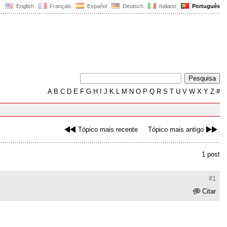
English
Français
Español
Deutsch
Italiano
Português
A
B
C
D
E
F
G
H
I
J
K
L
M
N
O
P
Q
R
S
T
U
V
W
X
Y
Z
#
Tópico mais recente
Tópico mais antigo
1 post
#1
Citar