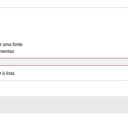
r uma fonte
mentas
r à lista