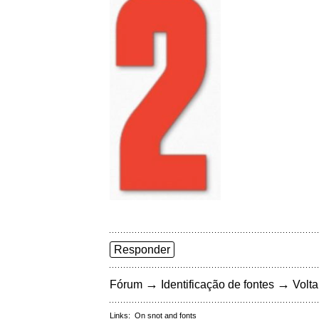
Responder
→
→
Fórum
Identificação de fontes
Volta
Links:
On snot and fonts