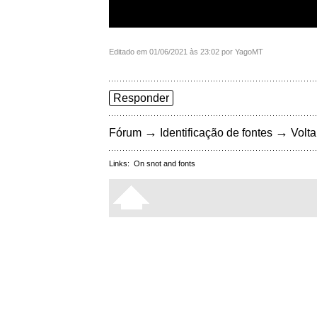
Editado em 01/06/2021 às 23:02 por YagoMT
Responder
→
→
Fórum
Identificação de fontes
Volta
Links:
On snot and fonts