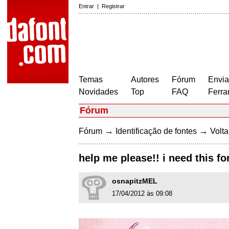
Entrar
|
Registrar
Temas
Autores
Fórum
Envia
Novidades
Top
FAQ
Ferra
Fórum
→
→
Fórum
Identificação de fontes
Volta
help me please!! i need this fo
osnapitzMEL
17/04/2012 às 09:08