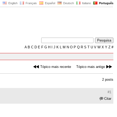
English
Français
Español
Deutsch
Italiano
Português
A
B
C
D
E
F
G
H
I
J
K
L
M
N
O
P
Q
R
S
T
U
V
W
X
Y
Z
#
Tópico mais recente
Tópico mais antigo
2 posts
#1
Citar