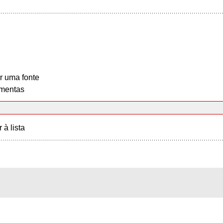
r uma fonte
mentas
r à lista