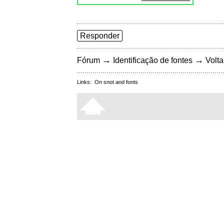
Responder
→
→
Fórum
Identificação de fontes
Volta
Links:
On snot and fonts