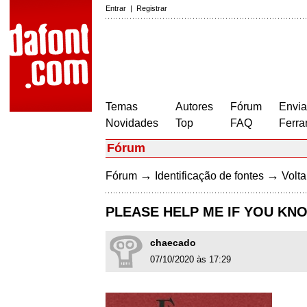
Entrar
|
Registrar
Temas
Autores
Fórum
Envia
Novidades
Top
FAQ
Ferra
Fórum
→
→
Fórum
Identificação de fontes
Volta
PLEASE HELP ME IF YOU KN
chaecado
07/10/2020 às 17:29