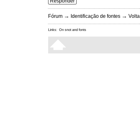
Responder
→
→
Fórum
Identificação de fontes
Volta
Links:
On snot and fonts