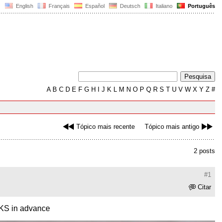
English
Français
Español
Deutsch
Italiano
Português
A
B
C
D
E
F
G
H
I
J
K
L
M
N
O
P
Q
R
S
T
U
V
W
X
Y
Z
#
Tópico mais recente
Tópico mais antigo
2 posts
#1
Citar
NKS in advance