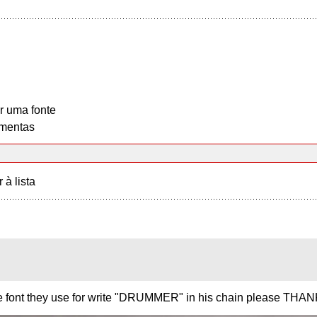
r uma fonte
mentas
r à lista
e font they use for write "DRUMMER" in his chain please THA