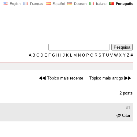
English
Français
Español
Deutsch
Italiano
Português
A
B
C
D
E
F
G
H
I
J
K
L
M
N
O
P
Q
R
S
T
U
V
W
X
Y
Z
#
Tópico mais recente
Tópico mais antigo
2 posts
#1
Citar