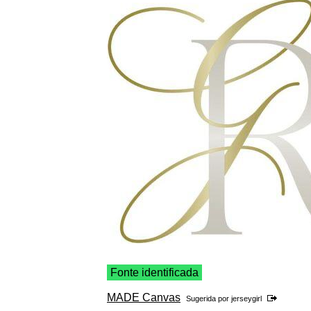
Fonte identificada
MADE Canvas
Sugerida por
jerseygirl