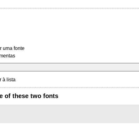
r uma fonte
mentas
r à lista
e of these two fonts