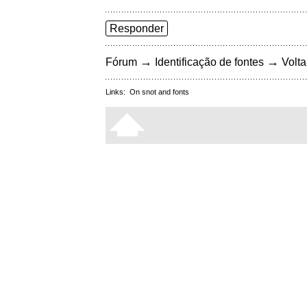
Responder
→
→
Fórum
Identificação de fontes
Volta
Links:
On snot and fonts