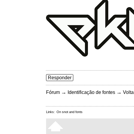
Responder
→
→
Fórum
Identificação de fontes
Volta
Links:
On snot and fonts