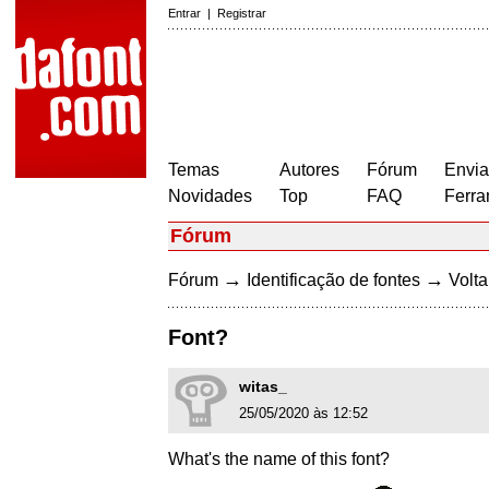
Entrar
|
Registrar
Temas
Autores
Fórum
Envia
Novidades
Top
FAQ
Ferra
Fórum
→
→
Fórum
Identificação de fontes
Volta
Font?
witas_
25/05/2020 às 12:52
What's the name of this font?