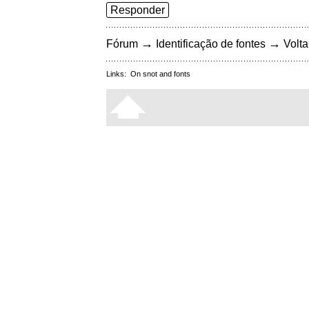
Responder
→
→
Fórum
Identificação de fontes
Volta
Links:
On snot and fonts