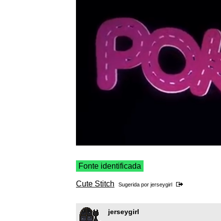
Fonte identificada
Cute Stitch
Sugerida por
jerseygirl
jerseygirl