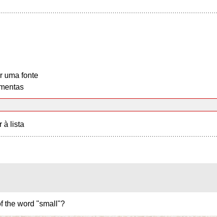
r uma fonte
mentas
r à lista
of the word "small"?