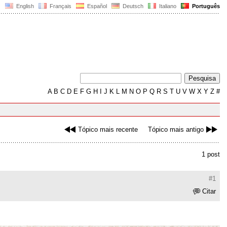
English
Français
Español
Deutsch
Italiano
Português
A
B
C
D
E
F
G
H
I
J
K
L
M
N
O
P
Q
R
S
T
U
V
W
X
Y
Z
#
Tópico mais recente
Tópico mais antigo
1 post
#1
Citar