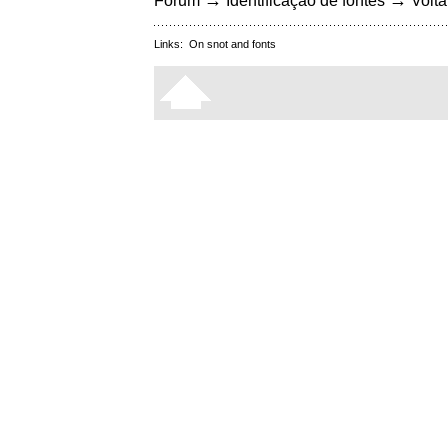
→
→
Fórum
Identificação de fontes
Volta
Links:
On snot and fonts