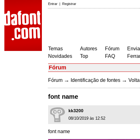
Entrar
|
Registrar
Temas
Autores
Fórum
Envia
Novidades
Top
FAQ
Ferra
Fórum
→
→
Fórum
Identificação de fontes
Volta
font name
kk3200
08/10/2019 às 12:52
font name