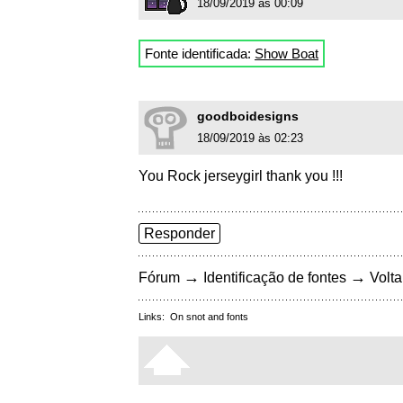
18/09/2019 às 00:09
Fonte identificada:
Show Boat
goodboidesigns
18/09/2019 às 02:23
You Rock jerseygirl thank you !!!
Responder
→
→
Fórum
Identificação de fontes
Volta
Links:
On snot and fonts