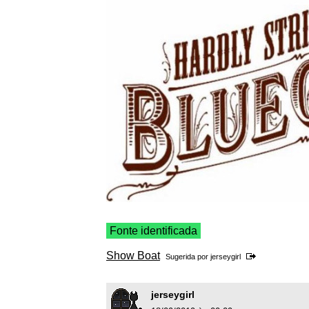
Fonte identificada
Show Boat
Sugerida por
jerseygirl
jerseygirl