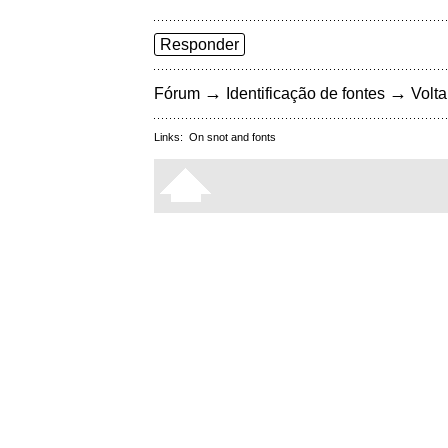
Responder
→
→
Fórum
Identificação de fontes
Volta
Links:
On snot and fonts