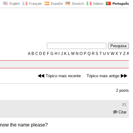
English
Français
Español
Deutsch
Italiano
Português
A
B
C
D
E
F
G
H
I
J
K
L
M
N
O
P
Q
R
S
T
U
V
W
X
Y
Z
#
Tópico mais recente
Tópico mais antigo
2 posts
#1
Citar
e know the name please?