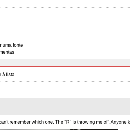
r uma fonte
mentas
r à lista
 I can't remember which one. The "R" is throwing me off. Anyon