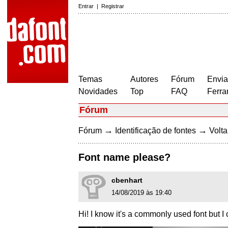
Entrar
|
Registrar
Temas
Autores
Fórum
Envia
Novidades
Top
FAQ
Ferra
Fórum
→
→
Fórum
Identificação de fontes
Volta
Font name please?
cbenhart
14/08/2019 às 19:40
Hi! I know it's a commonly used font but