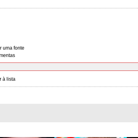
r uma fonte
mentas
r à lista