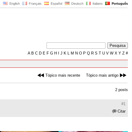
English
Français
Español
Deutsch
Italiano
Português
A
B
C
D
E
F
G
H
I
J
K
L
M
N
O
P
Q
R
S
T
U
V
W
X
Y
Z
#
Tópico mais recente
Tópico mais antigo
2 posts
#1
Citar