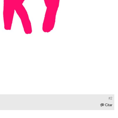
#2
Citar