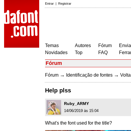
Entrar
|
Registrar
Temas
Autores
Fórum
Envia
Novidades
Top
FAQ
Ferra
Fórum
→
→
Fórum
Identificação de fontes
Volta
Help plss
Ruby_ARMY
14/06/2019 às 15:04
What's the font used for the title?