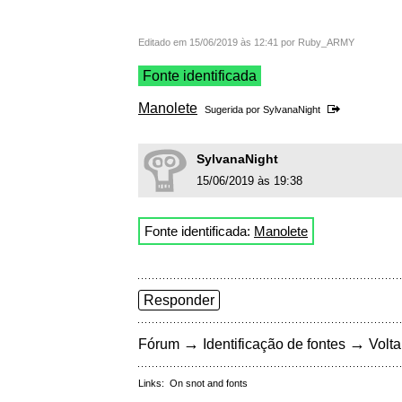
Editado em 15/06/2019 às 12:41 por Ruby_ARMY
Fonte identificada
Manolete
Sugerida por
SylvanaNight
SylvanaNight
15/06/2019 às 19:38
Fonte identificada:
Manolete
Responder
→
→
Fórum
Identificação de fontes
Volta
Links:
On snot and fonts