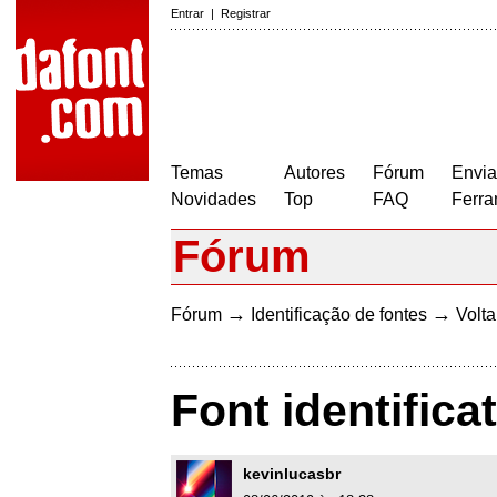
Entrar
|
Registrar
Temas
Autores
Fórum
Envia
Novidades
Top
FAQ
Ferra
Fórum
→
→
Fórum
Identificação de fontes
Volta
Font identifica
kevinlucasbr