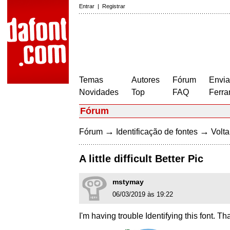
Entrar
|
Registrar
Temas
Autores
Fórum
Envia
Novidades
Top
FAQ
Ferra
Fórum
→
→
Fórum
Identificação de fontes
Volta
A little difficult Better Pic
mstymay
06/03/2019 às 19:22
I'm having trouble Identifying this font. Th