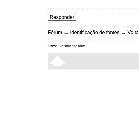
Responder
→
→
Fórum
Identificação de fontes
Volta
Links:
On snot and fonts