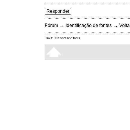
Responder
→
→
Fórum
Identificação de fontes
Volta
Links:
On snot and fonts