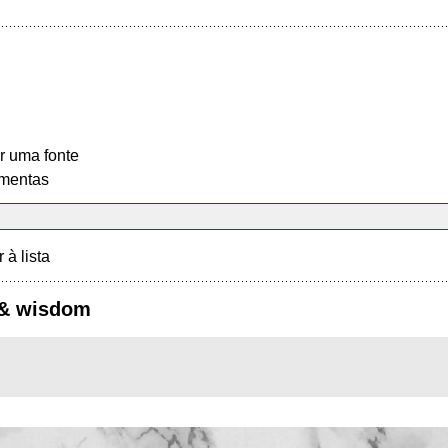
r uma fonte
mentas
r à lista
 & wisdom