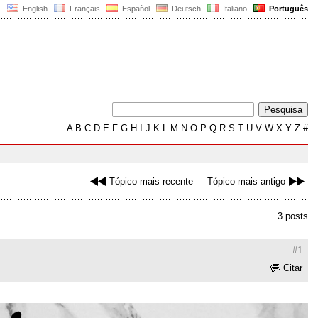
English
Français
Español
Deutsch
Italiano
Português
A
B
C
D
E
F
G
H
I
J
K
L
M
N
O
P
Q
R
S
T
U
V
W
X
Y
Z
#
Tópico mais recente
Tópico mais antigo
3 posts
#1
Citar