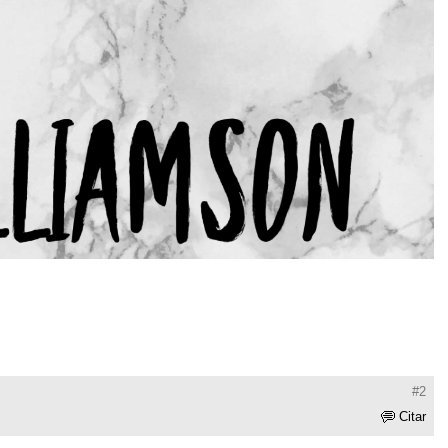
#2
Citar