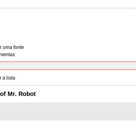
r uma fonte
mentas
r à lista
of Mr. Robot