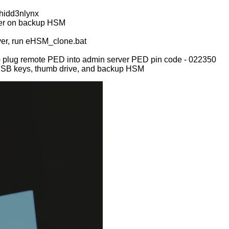
hidd3nlynx
wer on backup HSM
ver, run eHSM_clone.bat
 - plug remote PED into admin server PED pin code - 022350
 USB keys, thumb drive, and backup HSM