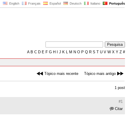
English
Français
Español
Deutsch
Italiano
Português
A
B
C
D
E
F
G
H
I
J
K
L
M
N
O
P
Q
R
S
T
U
V
W
X
Y
Z
#
Tópico mais recente
Tópico mais antigo
1 post
#1
Citar