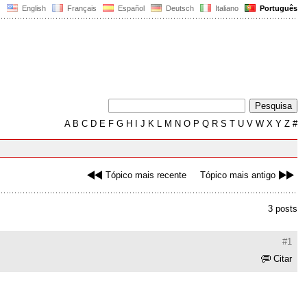
English
Français
Español
Deutsch
Italiano
Português
A
B
C
D
E
F
G
H
I
J
K
L
M
N
O
P
Q
R
S
T
U
V
W
X
Y
Z
#
Tópico mais recente
Tópico mais antigo
3 posts
#1
Citar