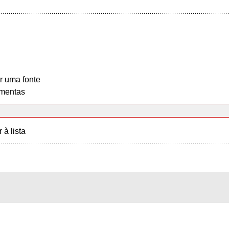
r uma fonte
mentas
r à lista