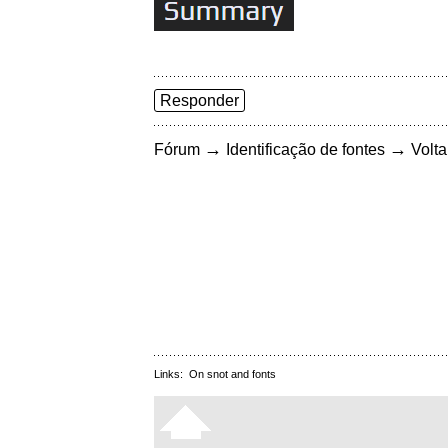
Responder
→
→
Fórum
Identificação de fontes
Volta
Links:
On snot and fonts