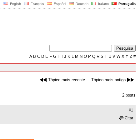
English
Français
Español
Deutsch
Italiano
Português
A
B
C
D
E
F
G
H
I
J
K
L
M
N
O
P
Q
R
S
T
U
V
W
X
Y
Z
#
Tópico mais recente
Tópico mais antigo
2 posts
#1
Citar