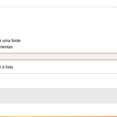
r uma fonte
mentas
r à lista