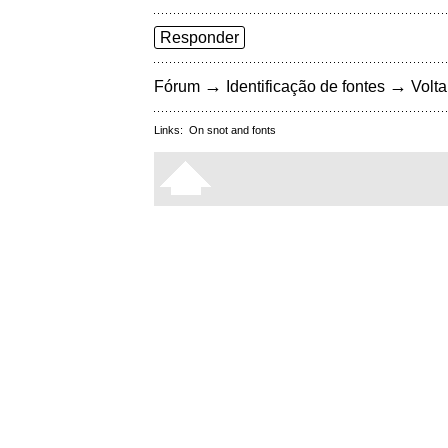
Responder
→
→
Fórum
Identificação de fontes
Volta
Links:
On snot and fonts