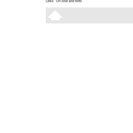
Links:
On snot and fonts