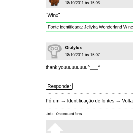
18/10/2011 às 15:03
"Winx"
Fonte identificada:
Jellyka Wonderland Wine
Giulylox
18/10/2011 às 15:07
thank youuuuuuuuu^___^
Responder
→
→
Fórum
Identificação de fontes
Volta
Links:
On snot and fonts