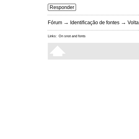
Responder
→
→
Fórum
Identificação de fontes
Volta
Links:
On snot and fonts