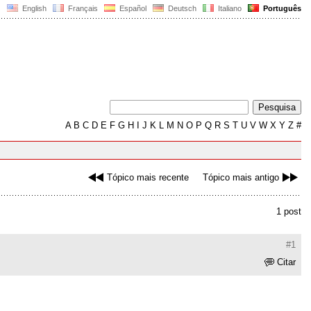
English
Français
Español
Deutsch
Italiano
Português
A
B
C
D
E
F
G
H
I
J
K
L
M
N
O
P
Q
R
S
T
U
V
W
X
Y
Z
#
Tópico mais recente
Tópico mais antigo
1 post
#1
Citar