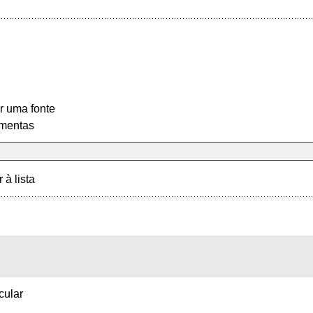
r uma fonte
mentas
r à lista
cular