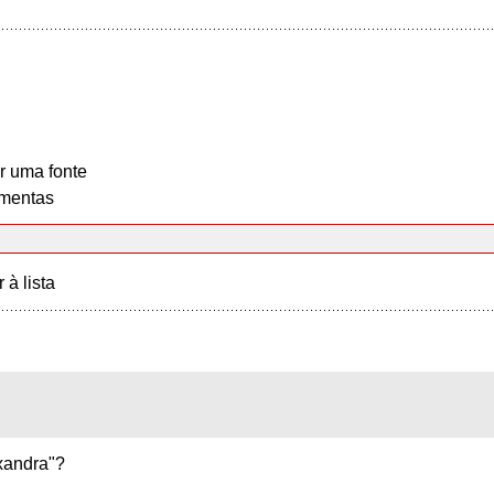
r uma fonte
mentas
r à lista
exandra"?