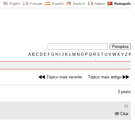
English
Français
Español
Deutsch
Italiano
Português
A
B
C
D
E
F
G
H
I
J
K
L
M
N
O
P
Q
R
S
T
U
V
W
X
Y
Z
#
Tópico mais recente
Tópico mais antigo
2 posts
#1
Citar