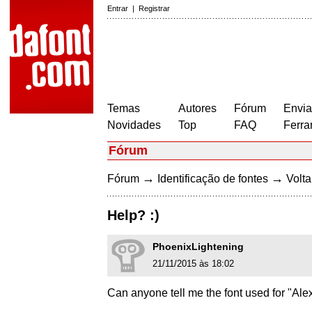
Entrar
|
Registrar
Temas
Autores
Fórum
Envia
Novidades
Top
FAQ
Ferra
Fórum
→
→
Fórum
Identificação de fontes
Volta
Help? :)
PhoenixLightening
21/11/2015 às 18:02
Can anyone tell me the font used for "Al