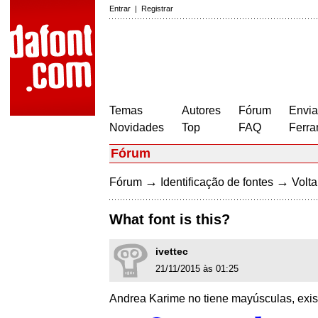
Entrar
|
Registrar
Temas
Autores
Fórum
Envia
Novidades
Top
FAQ
Ferra
Fórum
→
→
Fórum
Identificação de fontes
Volta
What font is this?
ivettec
21/11/2015 às 01:25
Andrea Karime no tiene mayúsculas, exi