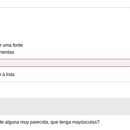
r uma fonte
mentas
r à lista
ste alguna muy parecida, que tenga mayúsculas?