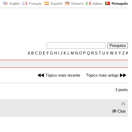
English
Français
Español
Deutsch
Italiano
Português
A
B
C
D
E
F
G
H
I
J
K
L
M
N
O
P
Q
R
S
T
U
V
W
X
Y
Z
#
Tópico mais recente
Tópico mais antigo
3 posts
#1
Citar