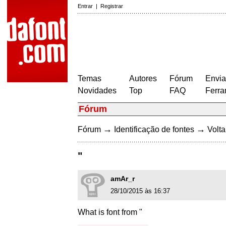
Entrar
|
Registrar
Temas
Autores
Fórum
Envia
Novidades
Top
FAQ
Ferra
Fórum
→
→
Fórum
Identificação de fontes
Volta
"
amAr_r
28/10/2015 às 16:37
What is font from "