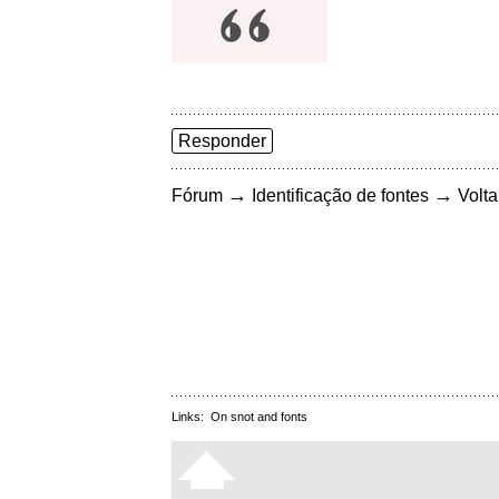
Responder
→
→
Fórum
Identificação de fontes
Volta
Links:
On snot and fonts