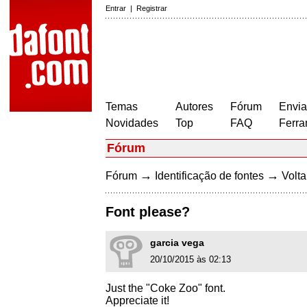
Entrar
|
Registrar
Temas
Autores
Fórum
Envia
Novidades
Top
FAQ
Ferra
Fórum
→
→
Fórum
Identificação de fontes
Volta
Font please?
garcia vega
20/10/2015 às 02:13
Just the "Coke Zoo" font.
Appreciate it!