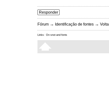
Responder
→
→
Fórum
Identificação de fontes
Volta
Links:
On snot and fonts