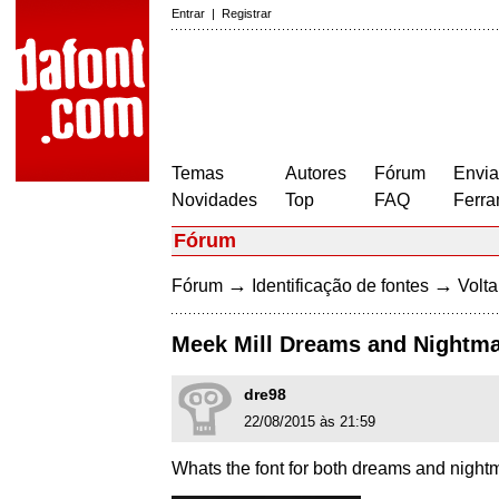
Entrar
|
Registrar
Temas
Autores
Fórum
Envia
Novidades
Top
FAQ
Ferra
Fórum
→
→
Fórum
Identificação de fontes
Volta
Meek Mill Dreams and Nightm
dre98
22/08/2015 às 21:59
Whats the font for both dreams and night