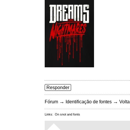
Responder
→
→
Fórum
Identificação de fontes
Volta
Links:
On snot and fonts