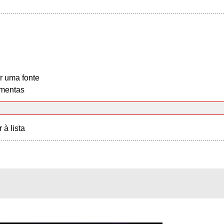
r uma fonte
mentas
r à lista