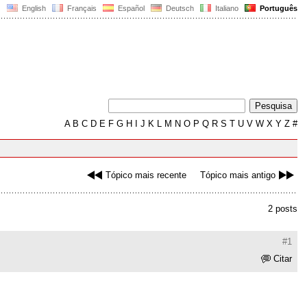
English
Français
Español
Deutsch
Italiano
Português
A
B
C
D
E
F
G
H
I
J
K
L
M
N
O
P
Q
R
S
T
U
V
W
X
Y
Z
#
Tópico mais recente
Tópico mais antigo
2 posts
#1
Citar