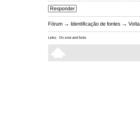
Responder
→
→
Fórum
Identificação de fontes
Volta
Links:
On snot and fonts