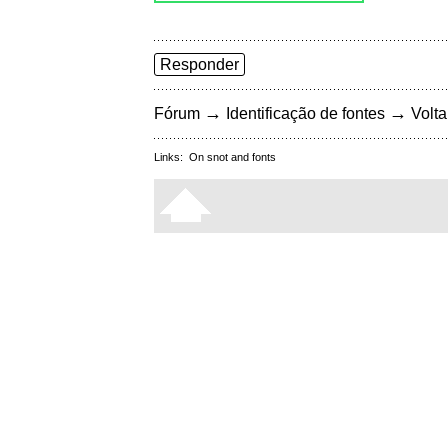
Responder
→
→
Fórum
Identificação de fontes
Volta
Links:
On snot and fonts