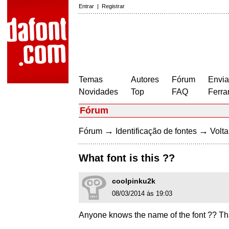
Entrar
|
Registrar
Temas
Autores
Fórum
Envia
Novidades
Top
FAQ
Ferra
Fórum
→
→
Fórum
Identificação de fontes
Volta
What font is this ??
coolpinku2k
08/03/2014 às 19:03
Anyone knows the name of the font ?? Th