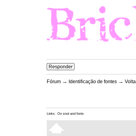
Responder
→
→
Fórum
Identificação de fontes
Volta
Links:
On snot and fonts