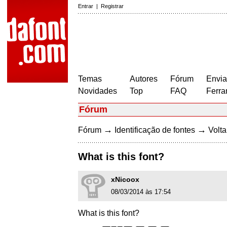
Entrar
|
Registrar
Temas
Autores
Fórum
Envia
Novidades
Top
FAQ
Ferra
Fórum
→
→
Fórum
Identificação de fontes
Volta
What is this font?
xNicoox
08/03/2014 às 17:54
What is this font?