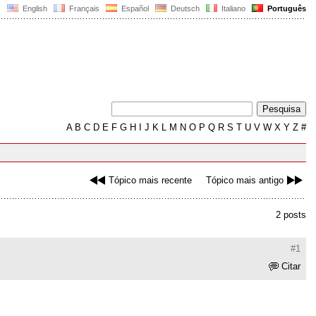
English
Français
Español
Deutsch
Italiano
Português
A
B
C
D
E
F
G
H
I
J
K
L
M
N
O
P
Q
R
S
T
U
V
W
X
Y
Z
#
Tópico mais recente
Tópico mais antigo
2 posts
#1
Citar