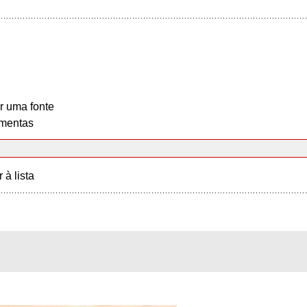
r uma fonte
mentas
r à lista