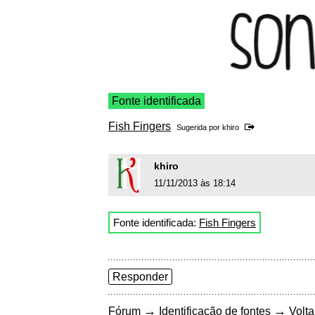
Fonte identificada
Fish Fingers
Sugerida por
khiro
khiro
11/11/2013 às 18:14
Fonte identificada:
Fish Fingers
Responder
→
→
Fórum
Identificação de fontes
Volta