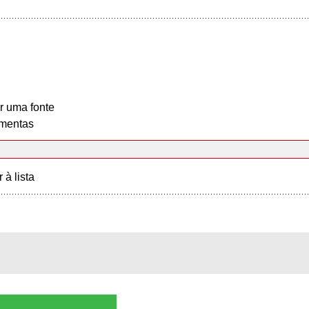
r uma fonte
mentas
r à lista