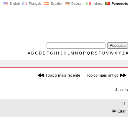
English
Français
Español
Deutsch
Italiano
Português
A
B
C
D
E
F
G
H
I
J
K
L
M
N
O
P
Q
R
S
T
U
V
W
X
Y
Z
#
Tópico mais recente
Tópico mais antigo
4 posts
#1
Citar