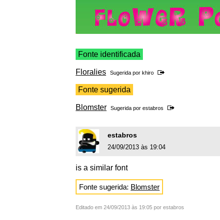
Fonte identificada
Floralies
Sugerida por
khiro
Fonte sugerida
Blomster
Sugerida por
estabros
estabros
24/09/2013 às 19:04
is a similar font
Fonte sugerida:
Blomster
Editado em 24/09/2013 às 19:05 por estabros